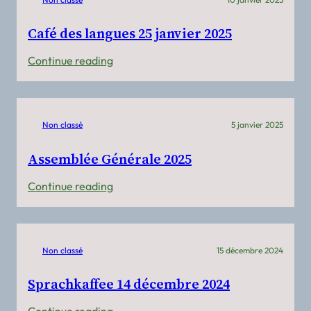
Café des langues 25 janvier 2025
:
Continue reading
Café
des
langues
Non classé
5 janvier 2025
25
janvier
Assemblée Générale 2025
2025
:
Continue reading
Assemblée
Générale
2025
Non classé
15 décembre 2024
Sprachkaffee 14 décembre 2024
: