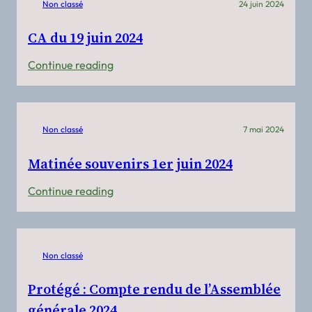
Non classé
24 juin 2024
CA du 19 juin 2024
:
Continue reading
CA
du
19
Non classé
7 mai 2024
juin
2024
Matinée souvenirs 1er juin 2024
:
Continue reading
Matinée
souvenirs
1er
Non classé
juin
2024
Protégé : Compte rendu de l’Assemblée
générale 2024