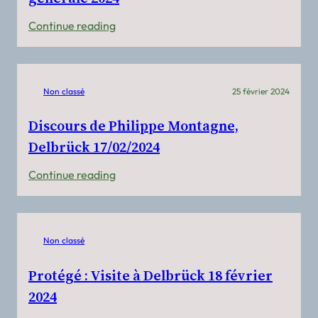
:
Continue reading
Protégé :
Compte
rendu
Non classé
25 février 2024
de
l’Assemblée
Discours de Philippe Montagne,
générale
Delbrück 17/02/2024
2024
:
Continue reading
Discours
de
Philippe
Non classé
Montagne,
Delbrück
Protégé : Visite à Delbrück 18 février
17/02/2024
2024