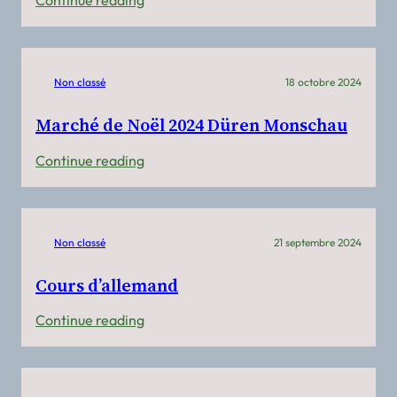
Continue reading
Sprachkaffee
14
décembre
Non classé
18 octobre 2024
2024
Marché de Noël 2024 Düren Monschau
:
Continue reading
Marché
de
Noël
Non classé
21 septembre 2024
2024
Düren
Cours d’allemand
Monschau
:
Continue reading
Cours
d’allemand