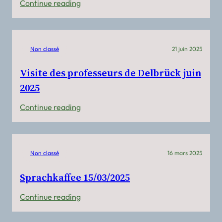
:
Continue reading
Cours
d’allemand
Non classé
21 juin 2025
Visite des professeurs de Delbrück juin
2025
:
Continue reading
Visite
des
professeurs
Non classé
16 mars 2025
de
Delbrück
Sprachkaffee 15/03/2025
juin
:
Continue reading
2025
Sprachkaffee