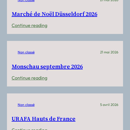
Marché de Noël Düsseldorf 2026
:
Continue reading
Marché
de
Noël
Non classé
21 mai 2026
Düsseldorf
2026
Monschau septembre 2026
:
Continue reading
Monschau
septembre
2026
Non classé
5 avril 2026
URAFA Hauts de France
: