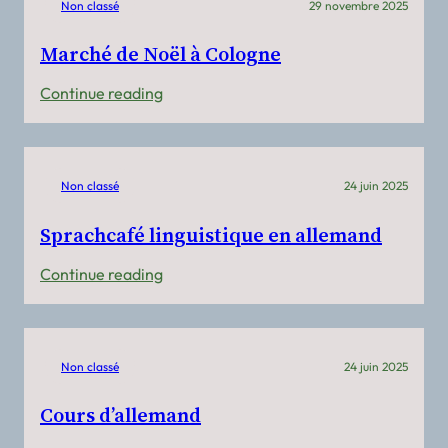
Non classé
29 novembre 2025
10/01/26
Marché de Noël à Cologne
:
Continue reading
Marché
de
Noël
Non classé
24 juin 2025
à
Cologne
Sprachcafé linguistique en allemand
:
Continue reading
Sprachcafé
linguistique
en
Non classé
24 juin 2025
allemand
Cours d’allemand